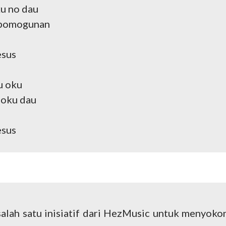
ku no dau
o pomogunan
esus
u oku
 oku dau
esus
 salah satu inisiatif dari HezMusic untuk menyoko