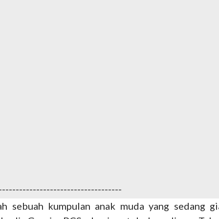
------
------------------------------
lah sebuah kumpulan anak muda yang sedang gi