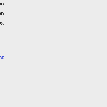
an
an
ng
RE