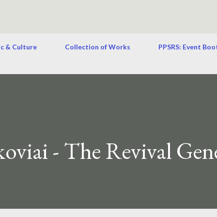
ic & Culture
Collection of Works
PPSRS: Event Boo
oviai - The Revival Gen