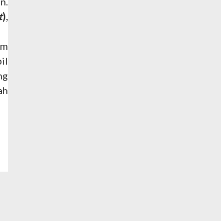
n.
t
),
am
il
ng
ah