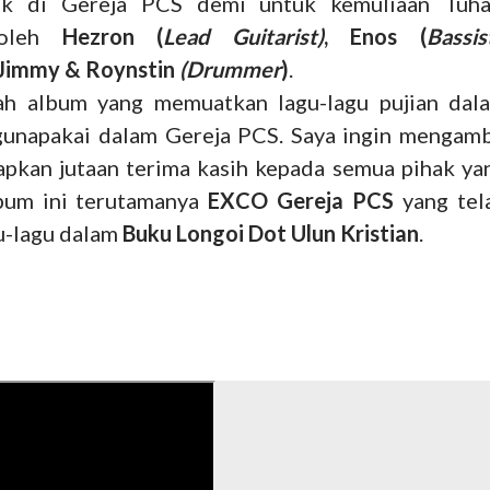
ik di Gereja PCS demi untuk kemuliaan Tuha
 oleh
Hezron (
Lead
Guitarist)
, Enos (
Bassis
, Jimmy & Roynstin
(Drummer
)
.
uah album yang memuatkan lagu-lagu pujian dal
gunapakai dalam Gereja PCS. Saya ingin mengamb
pkan jutaan terima kasih kepada semua pihak ya
lbum ini terutamanya
EXCO Gereja PCS
yang tel
-lagu dalam
Buku Longoi Dot Ulun Kristian
.