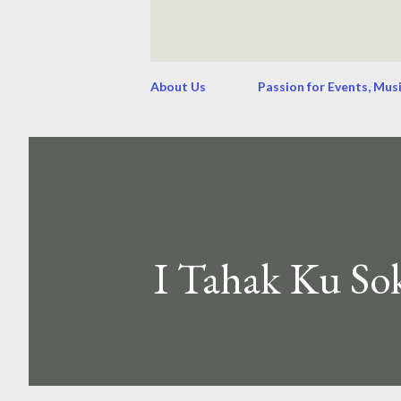
About Us
Passion for Events, Mus
I Tahak Ku Sok