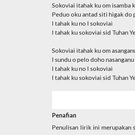
Sokoviai itahak ku om isamba 
Peduo oku antad siti higak d
I tahak ku no I sokoviai
I tahak ku sokoviai sid Tuhan Y
Sokoviai itahak ku om asangan
I sundu o pelo doho nasanganu
I tahak ku no I sokoviai
I tahak ku sokoviai sid Tuhan Y
Penafian
Penulisan lirik ini merupakan