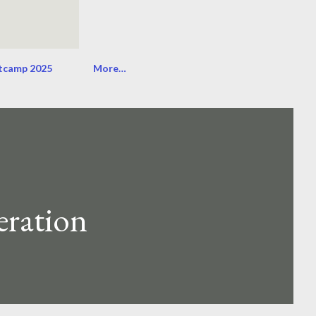
tcamp 2025
More…
eration