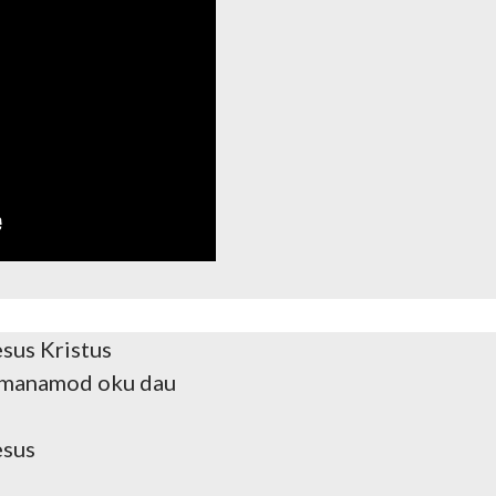
esus Kristus
 manamod oku dau
esus