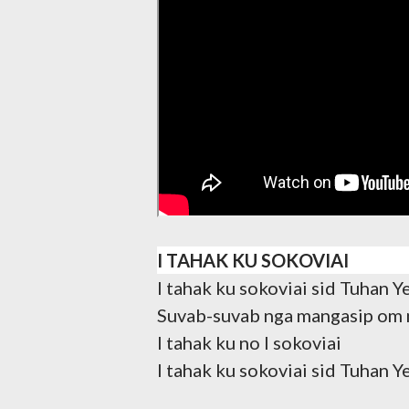
I TAHAK KU SOKOVIAI
I tahak ku sokoviai sid Tuhan Y
Suvab-suvab nga mangasip om
I tahak ku no I sokoviai
I tahak ku sokoviai sid Tuhan Y