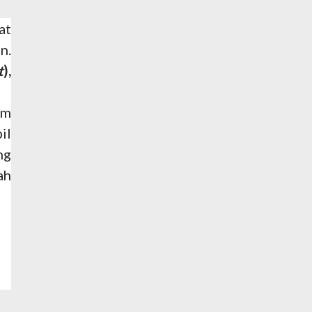
at
n.
t
),
am
il
ng
ah