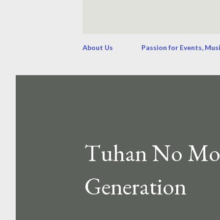
About Us
Passion for Events, Mus
Tuhan No Mozo
Generation