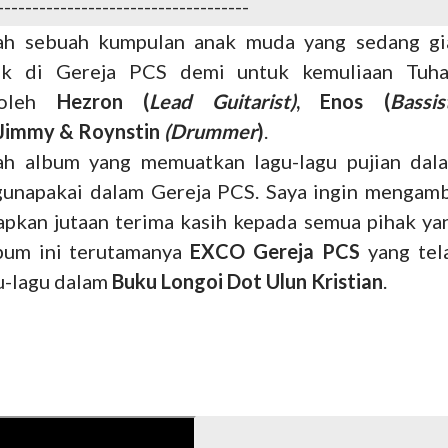
------
------------------------------
lah sebuah kumpulan anak muda yang sedang gi
ik di Gereja PCS demi untuk kemuliaan Tuha
 oleh
Hezron (
Lead
Guitarist)
, Enos (
Bassis
, Jimmy & Roynstin
(Drummer
)
.
uah album yang memuatkan lagu-lagu pujian dal
gunapakai dalam Gereja PCS. Saya ingin mengamb
pkan jutaan terima kasih kepada semua pihak ya
lbum ini terutamanya
EXCO Gereja PCS
yang tel
-lagu dalam
Buku Longoi Dot Ulun Kristian
.