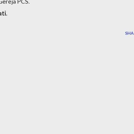
Gereja PCS.
ti.
SHA