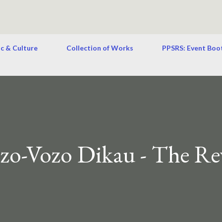
ic & Culture
Collection of Works
PPSRS: Event Boo
-Vozo Dikau - The Rev