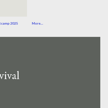
tcamp 2025
More…
ival