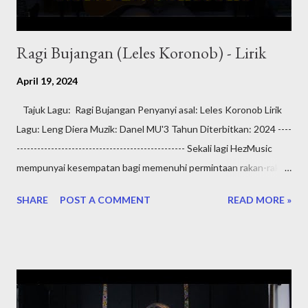
Ragi Bujangan (Leles Koronob) - Lirik
April 19, 2024
Tajuk Lagu: Ragi Bujangan Penyanyi asal: Leles Koronob Lirik
Lagu: Leng Diera Muzik: Danel MU'3 Tahun Diterbitkan: 2024 ----
------------------------------------------------- Sekali lagi HezMusic
mempunyai kesempatan bagi memenuhi permintaan rakan-rakan
di Aplikasi TikTok untuk memainkan lagu daripada penyanyi
SHARE
POST A COMMENT
READ MORE »
tempatan Sabah yang sedang mendapat perhatian ramai iaitu
Leles Koronob . Di kesempatan ini HezMusic mengucapkan
selamat maju jaya dalam industri muzik Sabah kepada Leles
Koronob. Terima Kasih dan Salam Perkongsian dari HezMusic.
RAGI BUJANGAN Kada berpura bujang Manganu ginawo
Sumandak rasuk taragang Tanak songindad indad Hilod walai