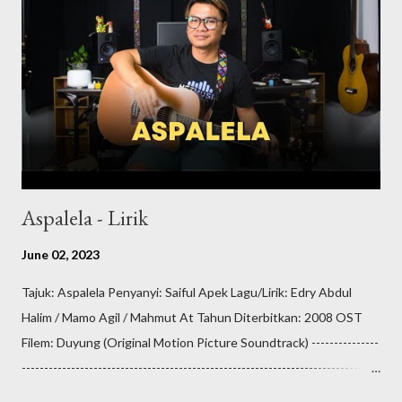
koulihan nu Mantad manau panau Waro nopo kesusahan Sawo
ihumon nu Mogihum panalasaian Soira do makan jalan Bujang oku
kanu Nolingan do nakasawo Tingkadai no pokirayou nu oo
Sorohon tanak om sawo nu Om iri iri no pason ku dika Kada
tilombuso ino korogian nu Nasanganu nu tinan nu Om okon poh
ino ginawo nu Nung au poh nobobos do poi...
Aspalela - Lirik
June 02, 2023
Tajuk: Aspalela Penyanyi: Saiful Apek Lagu/Lirik: Edry Abdul
Halim / Mamo Agil / Mahmut At Tahun Diterbitkan: 2008 OST
Filem: Duyung (Original Motion Picture Soundtrack) ---------------
--------------------------------------------------------------------------------
---- Sedikit info untuk dikongsikan oleh admin HezMusic