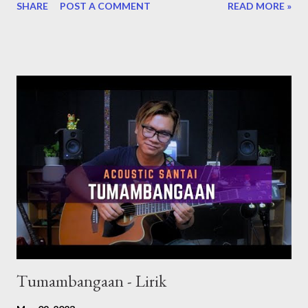
SHARE
POST A COMMENT
READ MORE »
mengenai penyanyi lagu 'Aspalela' iaitu Saiful Apek, atau nama
sebenar beliau Muhammad Saiful Azam Mohamed Yusoff
dilahirkan pada 12 Mei 1969, belaiu merupakan seorang pelawak
terkenal di Malaysia. Beliau pernah diberi jolokan sebagai
"Pelawak No. 1 Negara" semasa zaman kegemilangannya. Karier
beliau bermula pada tahun 1994 dan sehingga kini beliau masih
aktif dalam bidang hiburan Malaysia. Selain bidang lawak, beliau
juga dikenali sebagai seorang pelakon, pengarah, penyanyi,
pengacara dan penghibur Malaysia. Lagu ini juga merupakan lagu
OST filem Duyung yang telah ditayangkan pada 6 Mac 2008
(Malaysia) oleh syarikat penerbitan KRU Studios, Grand Brill...
Tumambangaan - Lirik