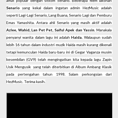
amat popular dengan 
sitkom Senario. Beberapa filem lakonan 
Senario
 yang kekal dalam ingatan admin HezMusic adalah 
seperti Lagi-Lagi Senario, Lang Buana, Senario Lagi dan Pemburu 
Emas Yamashita. Antara ahli Senario yang masih aktif adalah
Azlee, Wahid, Lan Pet Pet, Saiful Apek dan Yassin
. Manakala 
penyanyi wanita dalam lagu ini adalah 
Haida.
 Walaupun sudah 
lebih 16 tahun dalam industri muzik Haida masih kurang dikenali 
tetapi kemunculan Haida baru-baru ini di Gegar Vaganza musim 
kesembilan (GV9) telah mengingatkan kita kepada lagu Zapin 
Usik Mengusik  yang telah diterbitkan di 
Album Ambang Klasik 
pada pertengahan tahun 1998. Salam perkongsian dari 
HezMusic. Terima kasih.