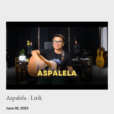
Leles Koronob . Di kesempatan ini HezMusic mengucapkan
selamat maju jaya dalam industri muzik Sabah kepada Leles
Koronob. Terima Kasih dan Salam Perkongsian dari HezMusic.
RAGI BUJANGAN Kada berpura bujang Manganu ginawo
Sumandak rasuk taragang Tanak songindad indad Hilod walai
koulihan nu Mantad manau panau Waro nopo kesusahan Sawo
ihumon nu Mogihum panalasaian Soira do makan jalan Bujang oku
kanu Nolingan do nakasawo Tingkadai no pokirayou nu oo
Sorohon tanak om sawo nu Om iri iri no pason ku dika Kada
tilombuso ino korogian nu Nasanganu nu tinan nu Om okon poh
ino ginawo nu Nung au poh nobobos do poi...
Aspalela - Lirik
June 02, 2023