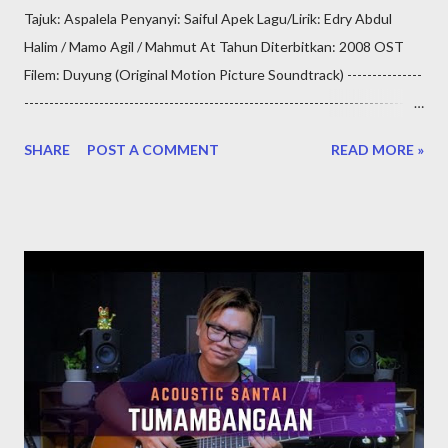
Tajuk: Aspalela Penyanyi: Saiful Apek Lagu/Lirik: Edry Abdul
Halim / Mamo Agil / Mahmut At Tahun Diterbitkan: 2008 OST
Filem: Duyung (Original Motion Picture Soundtrack) ---------------
--------------------------------------------------------------------------------
---- Sedikit info untuk dikongsikan oleh admin HezMusic
SHARE
POST A COMMENT
READ MORE »
mengenai penyanyi lagu 'Aspalela' iaitu Saiful Apek, atau nama
sebenar beliau Muhammad Saiful Azam Mohamed Yusoff
dilahirkan pada 12 Mei 1969, belaiu merupakan seorang pelawak
terkenal di Malaysia. Beliau pernah diberi jolokan sebagai
"Pelawak No. 1 Negara" semasa zaman kegemilangannya. Karier
beliau bermula pada tahun 1994 dan sehingga kini beliau masih
aktif dalam bidang hiburan Malaysia. Selain bidang lawak, beliau
juga dikenali sebagai seorang pelakon, pengarah, penyanyi,
pengacara dan penghibur Malaysia. Lagu ini juga merupakan lagu
OST filem Duyung yang telah ditayangkan pada 6 Mac 2008
(Malaysia) oleh syarikat penerbitan KRU Studios, Grand Brill...