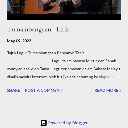
Tumambangaan - Lirik
May 09, 2023
Tajuk Lagu: Tumambangaan Penyanyi: Tania -------------------------
------------------------------- Lagu dalam bahasa Murut dari Sabah
nyanyian asal oleh Tania . Lagu terjemahan dalam Bahasa Melayu
disalin melalui internet, oleh itu jika ada sebarang kesilapan sila
maklumkan kami. HezMusic mengucapkan semoga semua
SHARE
POST A COMMENT
READ MORE »
terhibur, terima kasih dan salam perkongsian.
TUMAMBANGAAN (Bahasa Murut) Mayo pana huang mu aka
Huang tumambangaan Mambi huang randalom Alasu sampilang-
pilang Kason bahu pakuan aka Nalubuk noh inan mu Salakah
Powered by Blogger
kono ra haling Gaya kono tauki Tinatalai poh aka ruandu nu